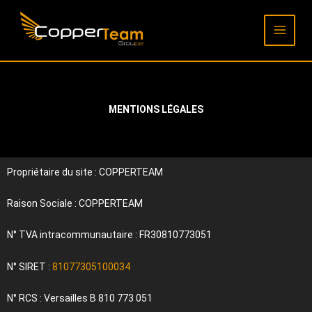
Aller
au
contenu
MENTIONS LÉGALES
Propriétaire du site : COPPERTEAM
Raison Sociale : COPPERTEAM
N° TVA intracommunautaire : FR30810773051
N° SIRET :
81077305100034
N° RCS : Versailles B 810 773 051